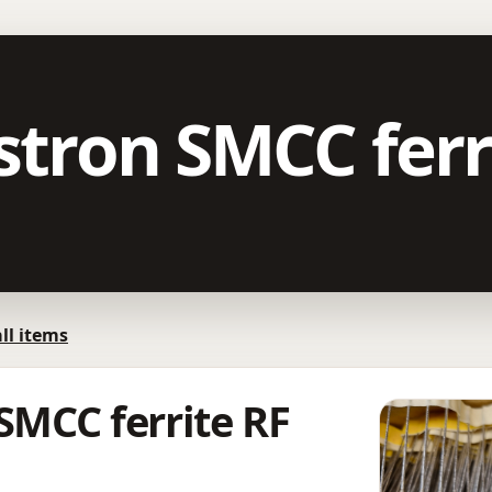
astron SMCC ferr
all items
 SMCC ferrite RF