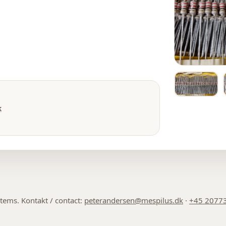
k
 items. Kontakt / contact:
peterandersen@mespilus.dk
·
+45 2077