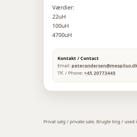
Værdier:
22uH
100uH
4700uH
Kontakt / Contact
Email:
peterandersen@mespilus.d
Tlf. / Phone:
+45 20773445
Privat salg / private sale. Brugte ting / used