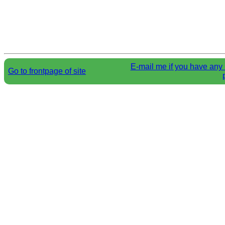
E-mail me if you have any 
Go to frontpage of site