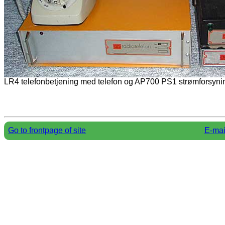
LR4 telefonbetjening med telefon og AP700 PS1 strømforsyning
Go to frontpage of site
E-mai