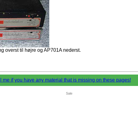
 overst til højre og AP701A nederst.
l me if you have any material that is missing on these pages!
Sale